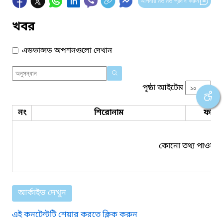
আপনার মতামত প্রদান করুন
খবর
এডভান্সড অপশনগুলো দেখান
পৃষ্ঠা আইটেম
নং
শিরোনাম
ফাইল
কোনো তথ্য পাওয়া য
আর্কাইভ দেখুন
এই কনটেন্টটি শেয়ার করতে ক্লিক করুন