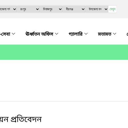
দেখুন
-সেবা
ঊর্ধ্বতন অফিস
গ্যালারি
মতামত
যায়ন প্রতিবেদন