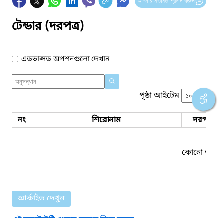
আপনার মতামত প্রদান করুন
টেন্ডার (দরপত্র)
এডভান্সড অপশনগুলো দেখান
পৃষ্ঠা আইটেম
নং
শিরোনাম
দরপত্র 
কোনো তথ্য
আর্কাইভ দেখুন